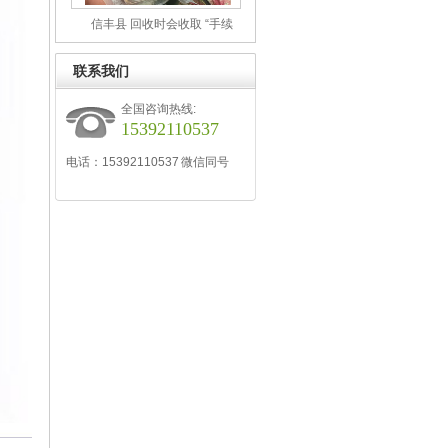
信丰县 回收时会收取 “手续
费”“损耗费” 吗？如何避免隐性
收费？
联系我们
全国咨询热线:
15392110537
电话：15392110537 微信同号