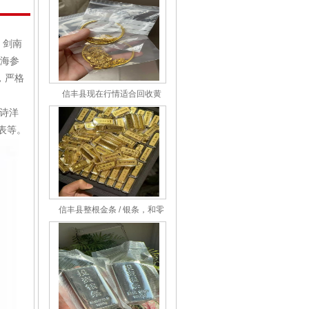
、剑南
海参
，严格
信丰县现在行情适合回收黄
金、白银、铂金吗？如何判断最
尼诗洋
佳回收时机？
表等。
信丰县整根金条 / 银条，和零
散首饰回收价格有差异吗？