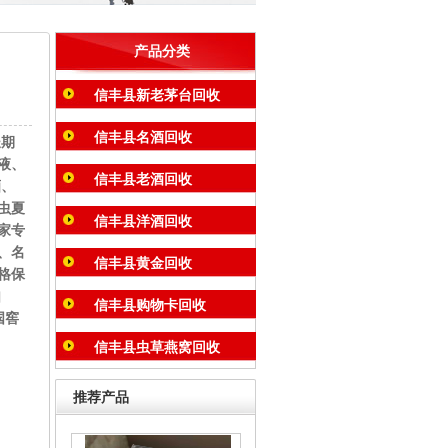
产品分类
信丰县新老茅台回收
信丰县名酒回收
长期
液、
信丰县老酒回收
酒、
虫夏
信丰县洋酒回收
家专
、名
信丰县黄金回收
格保
如
信丰县购物卡回收
国窖
信丰县虫草燕窝回收
推荐产品