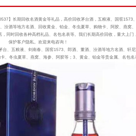
10537】长期回收名酒黄金等礼品，高价回收茅台酒，五粮液、国窖1573
、汾酒等地方名酒、回收黄金、铂金、冬虫夏草、购物卡、阿胶、燕窝、
店，同时回收各种高档礼品、名包名表等。我们长期高价回收，量大上门
保护客户隐私。欢迎来电咨询！
茅台、五粮液、剑南春、国窖1573、郎酒、董酒、汾酒等地方名酒、轩
物卡、冬虫夏草、燕窝、海参、阿胶等；3、黄金、铂金等贵金属、名包名