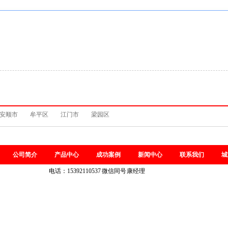
安顺市
牟平区
江门市
梁园区
公司简介
产品中心
成功案例
新闻中心
联系我们
城
电话：15392110537 微信同号 康经理