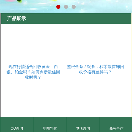
产品展示
现在行情适合回收黄金、白
整根金条 / 银条，和零散首饰回
银、铂金吗？如何判断最佳回
收价格有差异吗？
收时机？
回收时会收取 “手续费”“损耗费”
黄金、白银、铂金的纯度如何
QQ咨询
地图导航
电话咨询
商务合作
吗？如何避免隐性收费？
鉴定？会损伤制品吗？